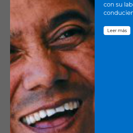
con su lab
conducien
Leer más