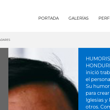
PORTADA
GALERÍAS
PERF
ADARES
HUMORIS
HONDUREÑ
inició tr
el person
Su humor 
para crear
Iglesias 
otros. Co