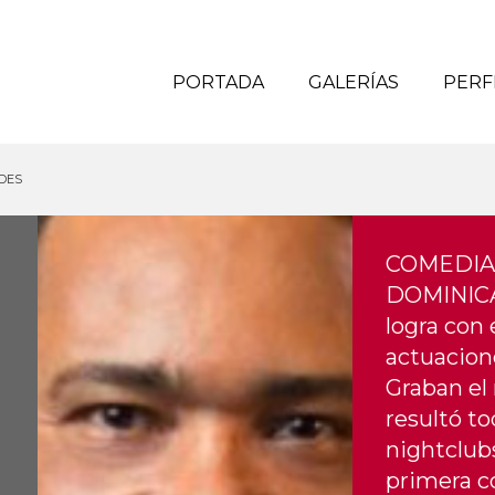
PORTADA
GALERÍAS
PERF
DES
COMEDIA
DOMINICAN
logra con 
actuacion
Graban el 
resultó to
nightclubs
primera c