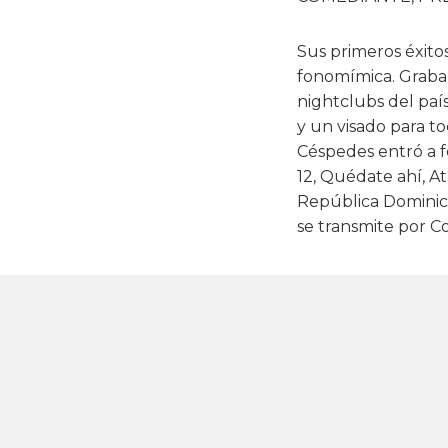
Sus primeros éxitos
fonomímica. Graban 
nightclubs del paí
y un visado para to
Céspedes entró a f
12, Quédate ahí, At
República Dominic
se transmite por C