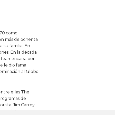
970 como
con más de ochenta
 su familia. En
ones. En la década
orteamericana por
ue le dio fama
nominación al Globo
entre ellas The
programas de
rista. Jim Carrey
uvo siete veces el