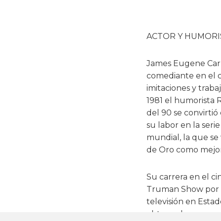
ACTOR Y HUMORI
James Eugene Carr
comediante en el c
imitaciones y trab
1981 el humorista 
del 90 se convirti
su labor en la seri
mundial, la que se
de Oro como mejor
Su carrera en el ci
Truman Show por l
televisión en Esta
obtuvo dos veces e