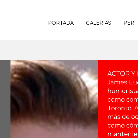
PORTADA
GALERÍAS
PERF
ACTOR Y
James Eug
humorista
como come
Toronto. A
más de oc
como cómi
manteniend