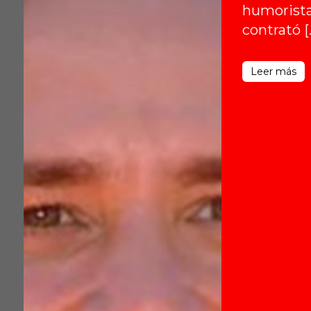
humorista
contrató [
Leer más