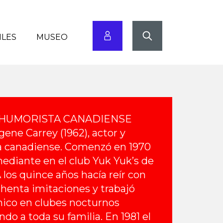
ILES
MUSEO
 HUMORISTA CANADIENSE
ene Carrey (1962), actor y
 canadiense. Comenzó en 1970
diante en el club Yuk Yuk’s de
 los quince años hacía reír con
henta imitaciones y trabajó
co en clubes nocturnos
o a toda su familia. En 1981 el