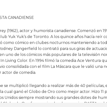
STA CANADIENSE
ey (1962), actor y humorista canadiense. Comenzó en 1
lub Yuk Yuk’s de Toronto. A los quince años hacía reír 
ajó como cómico en clubes nocturnos manteniendo a toda
Rodney Dangerfield lo contrató para sus giras de actuaci
ó en uno de los cómicos más populares de la televisión n
e In Living Color. En 1994 filmó la comedia Ace Ventura q
 vio consolidada con el film La Máscara que le valió una 
 actor de comedia.
ne se multiplicó llegando a realizar más de 40 películas, 
a cual ganó el Globo de Oro como mejor actor. Hizo 11 
dos Unidos siempre mostrando sus grandes dotes de humo
l Globo de Oro, fue nominado a los premios BAFTA y obt