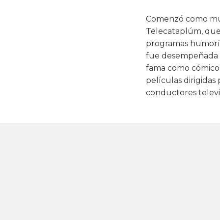
Comenzó como músi
Telecataplúm, que 
programas humorísti
fue desempeñada s
fama como cómico a
películas dirigidas
conductores televi