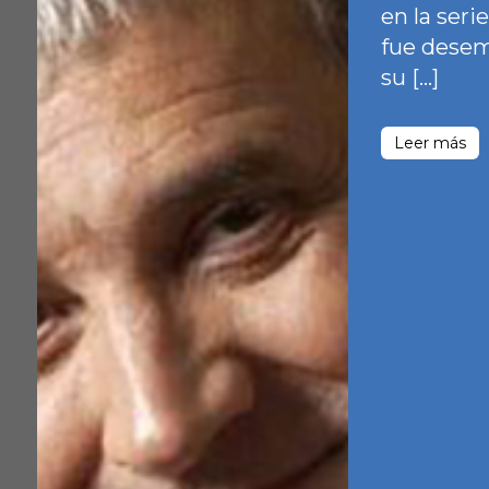
en la seri
fue dese
su […]
Leer más