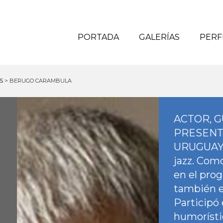
PORTADA
GALERÍAS
PERF
S
>
BERUGO CARAMBULA
ACTOR, G
PRESENT
URUGUAYO
jazz. Com
en el pro
también e
Participó
humorístic